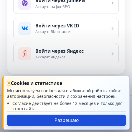
Войти через JoinRPG
Аккаунт на JoinRPG
Войти через VK ID
Аккаунт ВКонтакте
Войти через Яндекс
Аккаунт Яндекса
Cookies и статистика
Мы используем cookies для стабильной работы сайта:
авторизации, безопасности и сохранения настроек.
Согласие действует не более 12 месяцев и только для
© GMRPG Project
этого сайта.
Сайт работает на
платформе GMRPG
Разрешаю